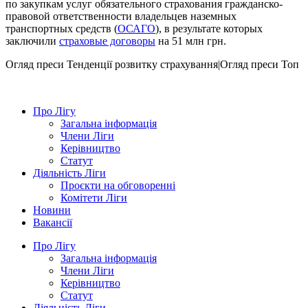
по закупкам услуг обязательного страхования гражданско-
правовой ответственности владельцев наземных
транспортных средств (
ОСАГО
), в результате которых
заключили
страховые договоры
на 51 млн грн.
Огляд преси
Тенденції розвитку страхування|Огляд преси
Топ
Про Лігу
Загальна інформація
Члени Ліги
Керівництво
Статут
Діяльність Ліги
Проєкти на обговоренні
Комітети Ліги
Новини
Вакансії
Про Лігу
Загальна інформація
Члени Ліги
Керівництво
Статут
Діяльність Ліги