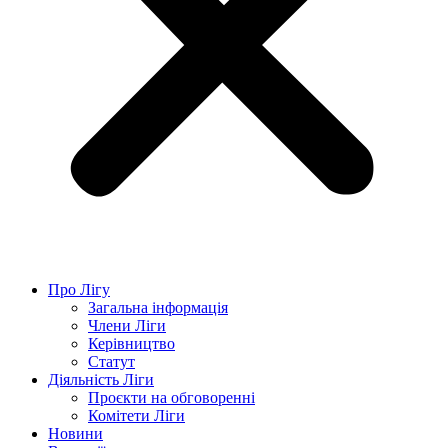
Про Лігу
Загальна інформація
Члени Ліги
Керівництво
Статут
Діяльність Ліги
Проєкти на обговоренні
Комітети Ліги
Новини