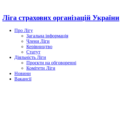
Перейти
до
вмісту
Ліга страхових організацій України
Про Лігу
Загальна інформація
Члени Ліги
Керівництво
Статут
Діяльність Ліги
Проєкти на обговоренні
Комітети Ліги
Новини
Вакансії