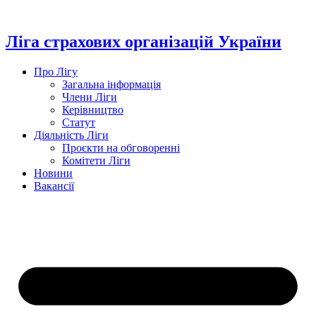
Перейти
до
вмісту
Ліга страхових організацій України
Про Лігу
Загальна інформація
Члени Ліги
Керівництво
Статут
Діяльність Ліги
Проєкти на обговоренні
Комітети Ліги
Новини
Вакансії