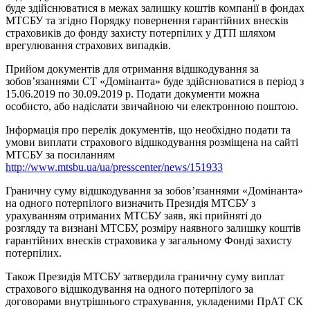
буде здійснюватися в межах залишку коштів компанії в фондах
МТСБУ та згідно Порядку повернення гарантійних внесків
страховиків до фонду захисту потерпілих у ДТП шляхом
врегулювання страхових випадків.
Прийом документів для отримання відшкодування за
зобов’язаннями СТ «Домінанта» буде здійснюватися в період з
15.06.2019 по 30.09.2019 р. Подати документи можна
особисто, або надіслати звичайною чи електронною поштою.
Інформація про перелік документів, що необхідно подати та
умови виплати страхового відшкодування розміщена на сайті
МТСБУ за посиланням
http://www.mtsbu.ua/ua/presscenter/news/151933
Граничну суму відшкодування за зобов’язаннями «Домінанта»
на одного потерпілого визначить Президія МТСБУ з
урахуванням отриманих МТСБУ заяв, які прийняті до
розгляду та визнані МТСБУ, розміру наявного залишку коштів
гарантійних внесків страховика у загальному Фонді захисту
потерпілих.
Також Президія МТСБУ затвердила граничну суму виплат
страхового відшкодування на одного потерпілого за
договорами внутрішнього страхування, укладеними ПрАТ СК