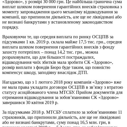
«Здорово», у розмірі 30 000 грн. Це найбільша гранична сума
виплат шляхом повернення гарантійних внесків страховика з
моменту запровадження цього механізму відшкодування за
компанії, що припинили діяльність, але ще не ліквідовані або
не визнані банкрутами у встановленому законодавством
порядку.
Враховуючи те, що середня виплата по ринку ОСЦПВ за
підсумками 1 кв. 2019 р. склала майже 17,5 тис. грн., середня
виплата шляхом повернення гарантійних внесків з фонду
захисту потерпілих – понад 14,2 тис. грн., можна
розраховувати, що для більшості постраждалих,
відшкодування чиїх збитків мала зробити СК «Здорово»,
розмір виплати з фондів Бюро буде таким, що повністю
компенсує шкоду, заподіяну внаслідок ДТП.
Нагадаємо, що з 1 лютого 2018 року компанія «Здорово» вже
не мала права укладати договори ОСЦПВ в зв’язку з втратою
статусу асоційованого члена МТСБУ. Прийом документів для
отримання відшкодування за зобов’язаннями СК «Здорово»
завершився 30 квітня 2019 р.
За підсумками 2018 р. МТСБУ сплатило за зобов’язаннями 11
страховиків, що припинили діяльність, але ще не ліквідовані
або не визнані банкрутами, суму понад 16,5 млн. грн, в