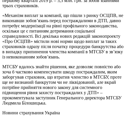
першому кварталі 2019 р. – 5,3 млн. грн. за зобов’язаннями
трьох страховиків.
«Механізм виплат за компанії, що пішли з ринку ОСЦПВ, не
виконавши зобов’язань перед постраждалими в ДТП, давно
потребує модернізації на рівні профільного законодавства,
оскільки це є питанням дотримання соціальної
справедливості. Всі декілька нових редакцій законопроекту
«Про ОСЦПВ» містили нові норми щодо виплат за таких
страховиків одразу після початку процедури банкрутства або
в випадку припинення членства компанії в МТСБУ в зв’язку
із невиконанням зобов’язань.
МТСБУ вдалось знайти рішення, яке дозволяє повністю або
хоча б частково компенсувати шкоду постраждалим, яким
заборгував страховик, що втратив членство в МТСБУ, проте
ще не визнаний банкрутом чи не ліквідований, але вкрай
потрібне прийняття нового закону для системного
підвищення рівня захисту постраждалих у ДТП» –
прокоментувала заступник Генерального директора МТСБУ
Людмила Білошицька.
Новини страхування
Україна