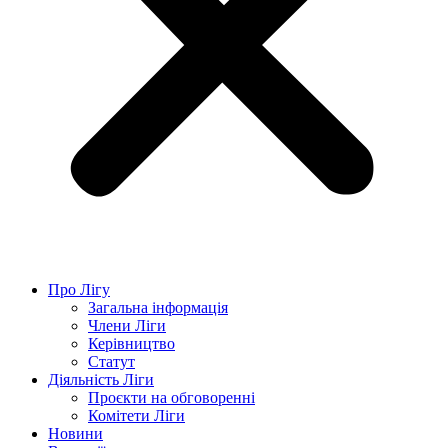
Про Лігу
Загальна інформація
Члени Ліги
Керівництво
Статут
Діяльність Ліги
Проєкти на обговоренні
Комітети Ліги
Новини