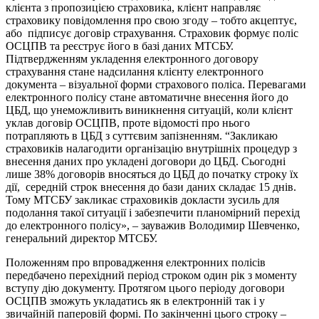
клієнта з пропозицією страховика, клієнт направляє
страховику повідомлення про свою згоду – тобто акцептує,
або підписує договір страхування. Страховик формує поліс
ОСЦПВ та реєструє його в базі даних МТСБУ.
Підтвердженням укладення електронного договору
страхування стане надсилання клієнту електронного
документа – візуальної форми страхового поліса. Перевагами
електронного полісу стане автоматичне внесення його до
ЦБД, що унеможливить виникнення ситуацій, коли клієнт
уклав договір ОСЦПВ, проте відомості про нього
потрапляють в ЦБД з суттєвим запізненням. “Закликаю
страховиків налагодити організацію внутрішніх процедур з
внесення даних про укладені договори до ЦБД. Сьогодні
лише 38% договорів вносяться до ЦБД до початку строку їх
дії, середній строк внесення до бази даних складає 15 днів.
Тому МТСБУ закликає страховиків докласти зусиль для
подолання такої ситуації і забезпечити планомірний перехід
до електронного полісу», – зауважив Володимир Шевченко,
генеральний директор МТСБУ.
Положенням про впровадження електронних полісів
передбачено перехідний період строком один рік з моменту
вступу дію документу. Протягом цього періоду договори
ОСЦПВ зможуть укладатись як в електронній так і у
звичайній паперовій формі. По закінченні цього строку –