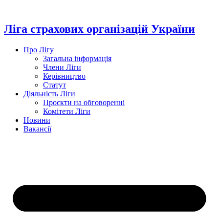
Перейти
до
вмісту
Ліга страхових організацій України
Про Лігу
Загальна інформація
Члени Ліги
Керівництво
Статут
Діяльність Ліги
Проєкти на обговоренні
Комітети Ліги
Новини
Вакансії