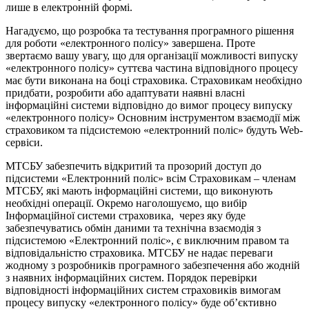
лише в електронній формі.
Нагадуємо, що розробка та тестування програмного рішення
для роботи «електронного полісу» завершена. Проте
звертаємо вашу увагу, що для організації можливості випуску
«електронного полісу» суттєва частина відповідного процесу
має бути виконана на боці страховика. Страховикам необхідно
придбати, розробити або адаптувати наявні власні
інформаційні системи відповідно до вимог процесу випуску
«електронного полісу» Основним інструментом взаємодії між
страховиком та підсистемою «електронний поліс» будуть Web-
сервіси.
МТСБУ забезпечить відкритий та прозорий доступ до
підсистеми «Електронний поліс» всім Страховикам – членам
МТСБУ, які мають інформаційні системи, що виконують
необхідні операції. Окремо наголошуємо, що вибір
Інформаційної системи страховика, через яку буде
забезпечуватись обмін даними та технічна взаємодія з
підсистемою «Електронний поліс», є виключним правом та
відповідальністю страховика. МТСБУ не надає переваги
жодному з розробників програмного забезпечення або жодній
з наявних інформаційних систем. Порядок перевірки
відповідності інформаційних систем страховиків вимогам
процесу випуску «електронного полісу» буде об’єктивно