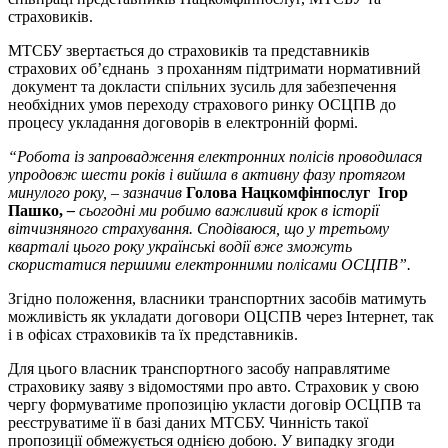
страховиків.
МТСБУ звертається до страховиків та представників
страхових об’єднань з проханням підтримати нормативний
документ та докласти спільних зусиль для забезпечення
необхідних умов переходу страхового ринку ОСЦПВ до
процесу укладання договорів в електронній формі.
“Робота із запровадження електронних полісів проводилася
упродовж шести років і вийшла в активну фазу протягом
минулого року, – зазначив
Голова Нацкомфінпослуг Ігор
Пашко,
–
сьогодні ми робимо важливий крок в історії
вітчизняного страхування. Сподіваюся, що у третьому
кварталі цього року українські водії вже зможуть
скористатися першими електронними полісами ОСЦПВ”.
Згідно положення, власники транспортних засобів матимуть
можливість як укладати договори ОЦСПВ через Інтернет, так
і в офісах страховиків та їх представників.
Для цього власник транспортного засобу направлятиме
страховику заяву з відомостями про авто. Страховик у свою
чергу формуватиме пропозицію укласти договір ОСЦПВ та
реєструватиме її в базі даних МТСБУ. Чинність такої
пропозиції обмежується однією добою. У випадку згоди