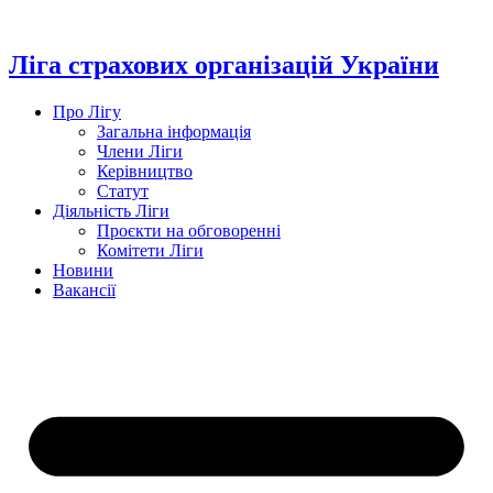
Перейти
до
вмісту
Ліга страхових організацій України
Про Лігу
Загальна інформація
Члени Ліги
Керівництво
Статут
Діяльність Ліги
Проєкти на обговоренні
Комітети Ліги
Новини
Вакансії