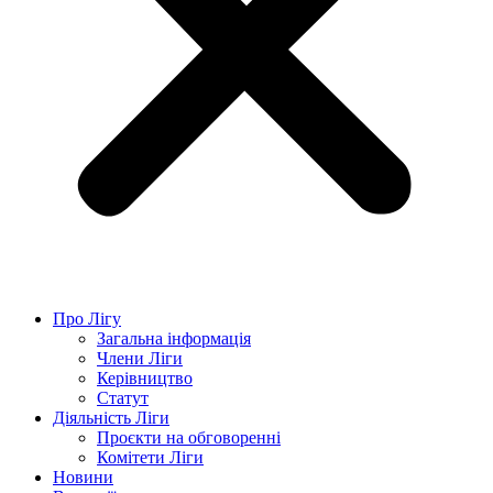
Про Лігу
Загальна інформація
Члени Ліги
Керівництво
Статут
Діяльність Ліги
Проєкти на обговоренні
Комітети Ліги
Новини