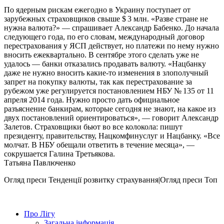
По ядерным рискам ежегодно в Украину поступает от
зарубежных страховщиков свыше $ 3 млн. «Разве стране не
нужна валюта?» — спрашивает Александр Бабенко. До начала
следующего года, по его словам, международный договор
перестрахования у ЯСП действует, но платежи по нему нужно
вносить ежеквартально. В сентябре этого сделать уже не
удалось — банки отказались продавать валюту. «Нацбанку
даже не нужно вносить какие-то изменения в злополучный
запрет на покупку валюты, так как перестрахование за
рубежом уже регулируется постановлением НБУ № 135 от 11
апреля 2014 года. Нужно просто дать официальное
разъяснение банкирам, которые сегодня не знают, на какое из
двух постановлений ориентироваться», — говорит Александр
Залетов. Страховщики бьют во все колокола: пишут
президенту, правительству, Нацкомфинуслуг и Нацбанку. «Все
молчат. В НБУ обещали ответить в течение месяца», —
сокрушается Галина Третьякова.
Татьяна Павлюченко
Огляд преси
Тенденції розвитку страхування|Огляд преси
Топ
Про Лігу
Загальна інформація