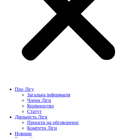
Про Лігу
Загальна інформація
Члени Ліги
Керівництво
Статут
Діяльність Ліги
Проєкти на обговоренні
Комітети Ліги
Новини