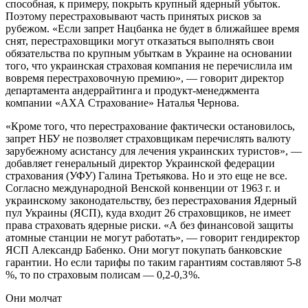
способная, к примеру, покрыть крупный ядерный убыток.
Поэтому перестраховывают часть принятых рисков за
рубежом. «Если запрет Нацбанка не будет в ближайшее время
снят, перестраховщики могут отказаться выполнять свои
обязательства по крупным убыткам в Украине на основании
того, что украинская страховая компания не перечислила им
вовремя перестраховочную премию», — говорит директор
департамента андеррайтинга и продукт-менеджмента
компании «АХА Страхование» Наталья Чернова.
«Кроме того, что перестрахование фактически остановилось,
запрет НБУ не позволяет страховщикам перечислять валюту
зарубежному асистансу для лечения украинских туристов», —
добавляет генеральный директор Украинской федерации
страхования (УФУ) Галина Третьякова. Но и это еще не все.
Согласно международной Венской конвенции от 1963 г. и
украинскому законодательству, без перестрахования Ядерный
пул Украины (ЯСП), куда входит 26 страховщиков, не имеет
права страховать ядерные риски. «А без финансовой защиты
атомные станции не могут работать», — говорит гендиректор
ЯСП Александр Бабенко. Они могут покупать банковские
гарантии. Но если тарифы по таким гарантиям составляют 5‑8
%, то по страховым полисам — 0,2‑0,3 %.
Они молчат