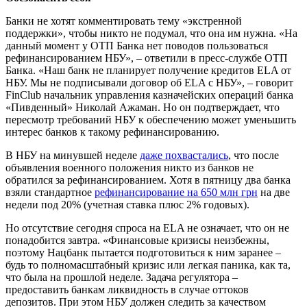
Банки не хотят комментировать тему «экстренной
поддержки», чтобы никто не подумал, что она им нужна. «На
данный момент у ОТП Банка нет поводов пользоваться
рефинансированием НБУ», – ответили в пресс-службе ОТП
Банка. «Наш банк не планирует получение кредитов ELA от
НБУ. Мы не подписывали договор об ELA с НБУ», – говорит
FinClub начальник управления казначейских операций банка
«Пивденный» Николай Ажаман. Но он подтверждает, что
пересмотр требований НБУ к обеспечению может уменьшить
интерес банков к такому рефинансированию.
В НБУ на минувшей неделе
даже похвастались
, что после
объявления военного положения никто из банков не
обратился за рефинансированием. Хотя в пятницу два банка
взяли стандартное
рефинансирование на 650 млн грн
на две
недели под 20% (учетная ставка плюс 2% годовых).
Но отсутствие сегодня спроса на ELA не означает, что он не
понадобится завтра. «Финансовые кризисы неизбежны,
поэтому Нацбанк пытается подготовиться к ним заранее –
будь то полномасштабный кризис или легкая паника, как та,
что была на прошлой неделе. Задача регулятора –
предоставить банкам ликвидность в случае оттоков
депозитов. При этом НБУ должен следить за качеством