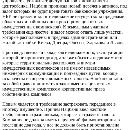
упрощает, а усложняет доступ банков к ликвидности
центробанка. Нацбанк прописал новый перечень активов, под
залог которых не будет кредитовать банковские учреждения.
НБУ не примет в залог недвижимое имущество за пределами
областных и районных центров (кроме целостных
имущественных комплексов). К земельным участкам
требования еще жестче: в залог можно отдать лишь участки,
которые расположены в пределах административной или
жилой застройки Киева, Днепра, Одессы, Харькова и Львова.
Производственная и складская недвижимость, эксплуатация
которой не приносит доход, а также объекты недвижимости,
которые территориально расположены внутри
имущественных комплексов и не имеют независимых
инженерных коммуникаций и подъездных путей, вообще
исключены из перечня возможных залогов. Нацбанк оставил
за собой право принимать в залог вместе с целостным
имущественным комплексом корпоративные права
собственника комплекса.
Новым является и требование застраховать переданное в
ипотеку имущество. Причем Нацбанк ввел жесткие
требования к страховщикам, которые застрахуют залоги.
Компания не должна иметь нарушений финмониторинга в
последние два года, у нее не должна быть приостановлена