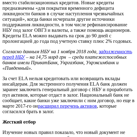
вместо стабилизационных кредитов. Новые кредиты
предназначены «для покрытия временного дефицита
ликвидности банков в случае наступления чрезвычайных
ситуаций», когда банки исчерпали другие источники
поддержания ликвидности, в том числе рефинансирование
НБУ под залог ОВГЗ и валюты, а также помощь акционеров.
Кредиты ELA можно выдавать на срок до 90 дней с
пролонгацией до года под учетную ставку плюс 2% годовых.
Согласно данным НБУ на 1 ноября 2018 года,
задолженность
перед НБУ
– на 14,75 млрд грн – среди платежеспособных
банков имели ПриватБанк, Укргазбанк, Укрэксимбанк и
«Пивденный».
За счет ELA нельзя кредитовать или возвращать вклады
инсайдерам. Для экстренного получения ELA банк должен
заранее заключить генеральный договор с НБУ и проработать
пул активов, которые отдаст в залог. Национальный банк не
сообщает, какие банки уже заключили с ним договор, но еще в
марте 2017-го он
расширил перечень активов
, которые
согласился брать в залог.
Жесткий отбор
Изучение новых правил показало, что новый документ не