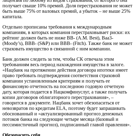
лицензия по любому из видов страхования, от которого она
получает свыше 10% премий. Доля перестрахования не может
быть выше 75% от валовых премий, а убыток – не выше 25%
капитала.
Отдельно прописаны требования к международным
компаниям, в которых компания перестраховывает риски: их
рейтинг должен быть не ниже ВВ- (A.M. Best), Baa3-
(Moody’s), BBB- (S&P) или BBB- (Fitch). Также банк не может
страховать имущество в связанной с ним компании.
Банк должен следить за тем, чтобы СК отвечала этим
требованиям весь период нахождения имущества в залоге.
«Нацбанк на протяжении действия договора ипотеки имеет
право требовать подтверждения соответствия страховой
компании установленным критериям и получать ее
финансовую отчетность на последнюю годовую отчетную
дату, которая подается в Нацкомфинуслуг, а также получать
копии договоров облигаторного перестрахования», –
говорится в документе. Нацбанк хочет обезопаситься от
невозвратов по кредитам ELA, поэтому будет запрашивать
обоснованный и «актуализированный прогноз денежных
потоков банка на следующие четыре месяца (базовый и
пессимистичный прогноз), подписанный главой правления».
Обезопасить себя