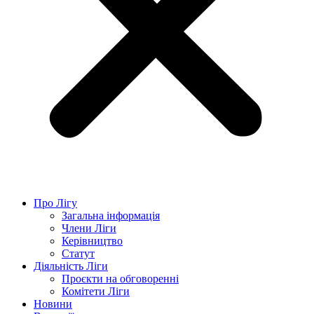
Про Лігу
Загальна інформація
Члени Ліги
Керівництво
Статут
Діяльність Ліги
Проєкти на обговоренні
Комітети Ліги
Новини