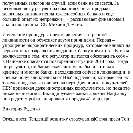
полученных залогов на случай, если банк не спасется. За
несколько лет у регулятора накопился опыт продажи
залоговых активов неплатежеспособных банков и еще
больший опыт их непродажи», – рассказывает финансовый
аналитик группы ICU Михаил Демкив.
Изменение процедуры предоставления экстренной
ликвидности он объясняет двумя причинами. Первая –
упрощение бюрократических процедур, которые не влияют на
вероятность возвращения выданных банку кредитов. «Вторая
заключается в том, что регулятор пытается обезопасить себя –
в Нацбанке опасаются повторения ситуации 2014 года. Тогда
ни регулятор, ни банковская система не были готовы к
кризису, и многие банки, находящиеся сейчас в ликвидации, в
спешке получали кредиты от НБУ под залоги, которые сейчас
тяжело продать», – говорит эксперт. Для поиска покупателей
НБУ привлекал даже иностранных консультантов, но пока это
никак не помогло. Ликвидируемые банки должны Нацбанку
по кредитам рефинансирования порядка 41 млрд грн.
Виктория Руденко
Огляд преси
Тенденції розвитку страхування|Огляд преси
Топ