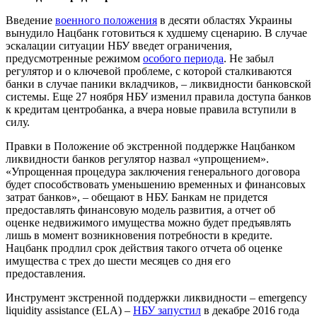
Введение
военного положения
в десяти областях Украины
вынудило Нацбанк готовиться к худшему сценарию. В случае
эскалации ситуации НБУ введет ограничения,
предусмотренные режимом
особого периода
. Не забыл
регулятор и о ключевой проблеме, с которой сталкиваются
банки в случае паники вкладчиков, – ликвидности банковской
системы. Еще 27 ноября НБУ изменил правила доступа банков
к кредитам центробанка, а вчера новые правила вступили в
силу.
Правки в Положение об экстренной поддержке Нацбанком
ликвидности банков регулятор назвал «упрощением».
«Упрощенная процедура заключения генерального договора
будет способствовать уменьшению временных и финансовых
затрат банков», – обещают в НБУ. Банкам не придется
предоставлять финансовую модель развития, а отчет об
оценке недвижимого имущества можно будет предъявлять
лишь в момент возникновения потребности в кредите.
Нацбанк продлил срок действия такого отчета об оценке
имущества с трех до шести месяцев со дня его
предоставления.
Инструмент экстренной поддержки ликвидности – emergency
liquidity assistance (ELA) –
НБУ запустил
в декабре 2016 года