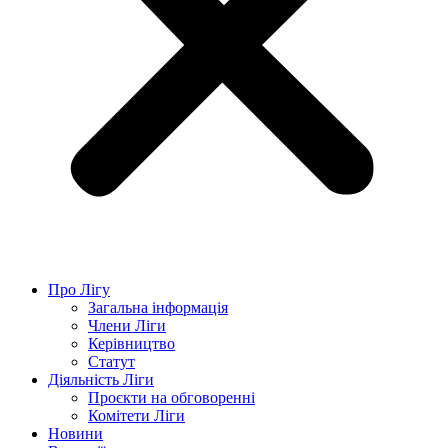
Про Лігу
Загальна інформація
Члени Ліги
Керівництво
Статут
Діяльність Ліги
Проєкти на обговоренні
Комітети Ліги
Новини