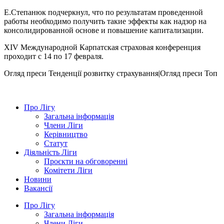
Е.Степанюк подчеркнул, что по результатам проведенной
работы необходимо получить такие эффекты как надзор на
консолидированной основе и повышение капитализации.
XIV Международной Карпатская страховая конференция
проходит с 14 по 17 февраля.
Огляд преси
Тенденції розвитку страхування|Огляд преси
Топ
Про Лігу
Загальна інформація
Члени Ліги
Керівництво
Статут
Діяльність Ліги
Проєкти на обговоренні
Комітети Ліги
Новини
Вакансії
Про Лігу
Загальна інформація
Члени Ліги