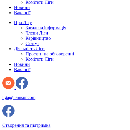
Комітети Ліги
Новини
Вакансії
Про Лігу
Загальна інформація
Члени Ліги
Керівництво
Статут
Діяльність Ліги
Проєкти на обговоренні
Комітети Ліги
Новини
Вакансії
liga@uainsur.com
Створення та підтримка