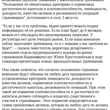
“Положения об обязательных критериях и нормативах
достаточности капитала и платежеспособности, ликвидности,
доходности, качества активов и рискованности операций
страховщика”, вступившего в силу 3 августа.
“Если у вас есть проблемы, будем приветствовать подачу
информации об их решении. Если план будет до 6 месяцев,
можем его обсуждать без аннулирования лицензии. У
регулятора нет цели очищать рынок. Если ваша компания
сейчас выполняет требования, то и с новыми у вас проблем не
будет”, – сказала заместитель директора департамента –
начальник отдела пруденциального надзора на рынке
страхования Нацкомфинуслуг Юлия Христолюбская в ходе
семинара-презентации новых законодательных требований.
Она также отметила, что согласно положению страховые
компании будут обязаны на любую дату придерживаться
установленных критериев ликвидности, доходности и
качества активов, нормативов платежеспособности и
достаточности капитала, рискованности операций. При этом
такой же норматив платежеспособности и достаточности
капитала должен соблюдать и владелец существенного
участия в страховщике. Этот норматив определяется как
сумма приемлемых активов, которая на любую дату не должна
быть меньше нормативного объема активов. Для страховщика,