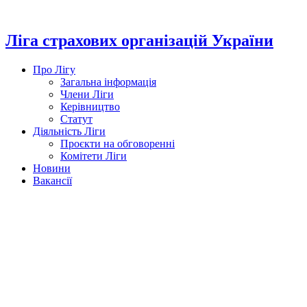
Перейти
до
вмісту
Ліга страхових організацій України
Про Лігу
Загальна інформація
Члени Ліги
Керівництво
Статут
Діяльність Ліги
Проєкти на обговоренні
Комітети Ліги
Новини
Вакансії