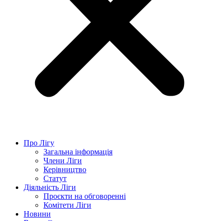
Про Лігу
Загальна інформація
Члени Ліги
Керівництво
Статут
Діяльність Ліги
Проєкти на обговоренні
Комітети Ліги
Новини