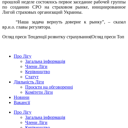
прошлой неделе состоялось первое заседание рабочей группы
по созданию СРО на страховом рынке, инициированное
Лигой страховых организаций Украины.
“Наша задача вернуть доверие к рынку”, – сказал
вр.и.о. главы регулятора.
Огляд преси
Тенденції розвитку страхування|Огляд преси
Топ
Про Лігу
Загальна інформація
Члени Ліги
Керівництво
Статут
Діяльність Ліги
Проєкти на обговоренні
Комітети Ліги
Новини
Вакансії
Про Лігу
Загальна інформація
Члени Ліги
Керівництво