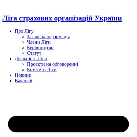
Перейти
до
вмісту
Ліга страхових організацій України
Про Лігу
Загальна інформація
Члени Ліги
Керівництво
Статут
Діяльність Ліги
Проєкти на обговоренні
Комітети Ліги
Новини
Вакансії