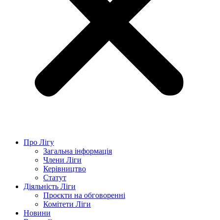
Про Лігу
Загальна інформація
Члени Ліги
Керівництво
Статут
Діяльність Ліги
Проєкти на обговоренні
Комітети Ліги
Новини