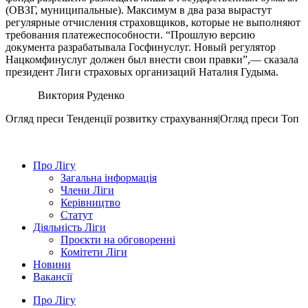
(ОВЗГ, муниципальные). Максимум в два раза вырастут
регулярные отчисления страховщиков, которые не выполняют
требования платежеспособности. “Прошлую версию
документа разрабатывала Госфинуслуг. Новый регулятор
Нацкомфинуслуг должен был внести свои правки”,— сказала
президент Лиги страховых организаций Наталия Гудыма.
Виктория Руденко
Огляд преси
Тенденції розвитку страхування|Огляд преси
Топ
Про Лігу
Загальна інформація
Члени Ліги
Керівництво
Статут
Діяльність Ліги
Проєкти на обговоренні
Комітети Ліги
Новини
Вакансії
Про Лігу