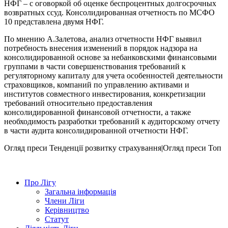
НФГ – с оговоркой об оценке беспроцентных долгосрочных
возвратных ссуд. Консолидированная отчетность по МСФО
10 представлена двумя НФГ.
По мнению А.Залетова, анализ отчетности НФГ выявил
потребность внесения изменений в порядок надзора на
консолидированной основе за небанковскими финансовыми
группами в части совершенствования требований к
регуляторному капиталу для учета особенностей деятельности
страховщиков, компаний по управлению активами и
институтов совместного инвестирования, конкретизации
требований относительно предоставления
консолидированной финансовой отчетности, а также
необходимость разработки требований к аудиторскому отчету
в части аудита консолидированной отчетности НФГ.
Огляд преси
Тенденції розвитку страхування|Огляд преси
Топ
Про Лігу
Загальна інформація
Члени Ліги
Керівництво
Статут