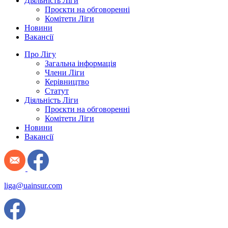
Діяльність Ліги
Проєкти на обговоренні
Комітети Ліги
Новини
Вакансії
Про Лігу
Загальна інформація
Члени Ліги
Керівництво
Статут
Діяльність Ліги
Проєкти на обговоренні
Комітети Ліги
Новини
Вакансії
liga@uainsur.com