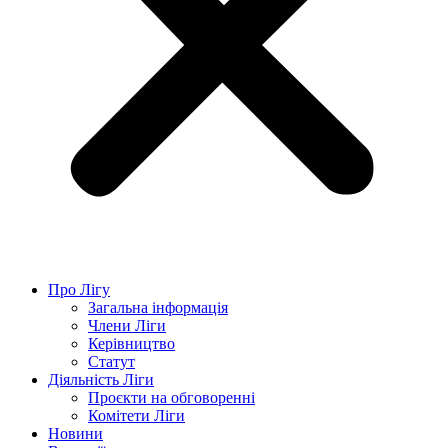
Про Лігу
Загальна інформація
Члени Ліги
Керівництво
Статут
Діяльність Ліги
Проєкти на обговоренні
Комітети Ліги
Новини