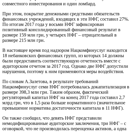
совместного инвестирования и один ломбард.
При этом, покрытие денежными средствами обязательств
финансовых учреждений, входящих в эти НФГ, составил 27%.
По итогам 2017 года у восьми НФГ зафиксирован
позитивный консолидированный финансовый результат в
размере 159 млн грн, у четырех НФГ – отрицательный в
размере 215 млн грн.
В настоящее время под надзором Нацкомфинуслуг находится
18 небанковских финансовых групп, из которых 14 должны
были предоставить соответствующую отчетность вместе с
аудиторским отчетом за 2017 год. Однако две НФГ допустили
нарушения, поэтому к ним применяются меры воздействия.
По словам А.Залетова, в результате требований
Нацкомфинуслуг семи НФГ потребовалась докапитализация в
размере 398,3 млн грн. Таким образом, фактический
регуляторный капитал НФГ на конец 2017 года составил 2,7
млрд грн, что в 1,5 раза больше нормативного (значительное
превышение норматива достаточности капитала в 11 НФГ).
Он также сообщил, что девять НФГ представили
немодифицированные аудиторские заключения, три НФГ – с
оговоркой, что не производилась переоценка активов, а одна