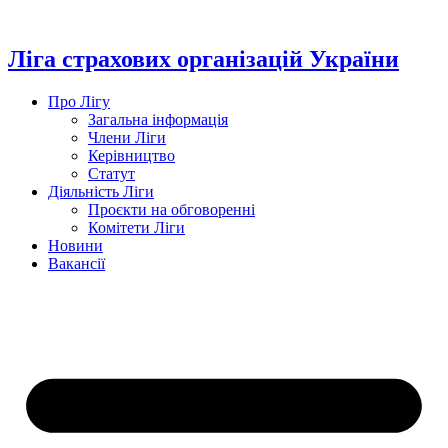
Перейти
до
вмісту
Ліга страхових організацій України
Про Лігу
Загальна інформація
Члени Ліги
Керівництво
Статут
Діяльність Ліги
Проєкти на обговоренні
Комітети Ліги
Новини
Вакансії