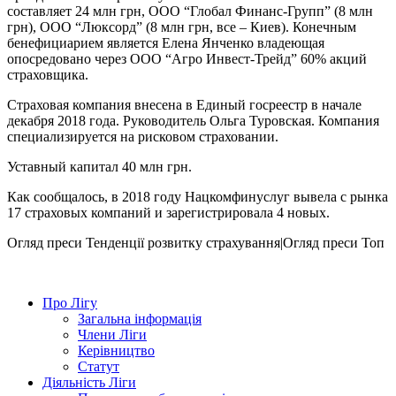
составляет 24 млн грн, ООО “Глобал Финанс-Групп” (8 млн
грн), ООО “Люксорд” (8 млн грн, все – Киев). Конечным
бенефициарием является Елена Янченко владеющая
опосредовано через ООО “Агро Инвест-Трейд” 60% акций
страховщика.
Страховая компания внесена в Единый госреестр в начале
декабря 2018 года. Руководитель Ольга Туровская. Компания
специализируется на рисковом страховании.
Уставный капитал 40 млн грн.
Как сообщалось, в 2018 году Нацкомфинуслуг вывела с рынка
17 страховых компаний и зарегистрировала 4 новых.
Огляд преси
Тенденції розвитку страхування|Огляд преси
Топ
Про Лігу
Загальна інформація
Члени Ліги
Керівництво
Статут
Діяльність Ліги