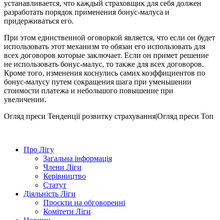
устанавливается, что каждый страховщик для себя должен
разработать порядок применения бонус-малуса и
придерживаться его.
При этом единственной оговоркой является, что если он будет
использовать этот механизм то обязан его использовать для
всех договоров которые заключает. Если он примет решение
не использовать бонус-малус, то также для всех договоров.
Кроме того, изменения коснулись самих коэффициентов по
бонус-малусу путем сокращения шага при уменьшении
стоимости платежа и небольшого повышение при
увеличении.
Огляд преси
Тенденції розвитку страхування|Огляд преси
Топ
Про Лігу
Загальна інформація
Члени Ліги
Керівництво
Статут
Діяльність Ліги
Проєкти на обговоренні
Комітети Ліги