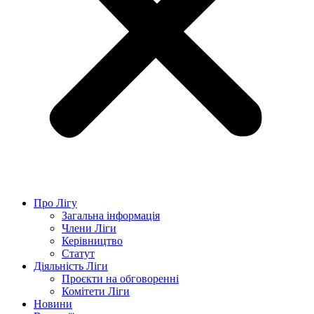
Про Лігу
Загальна інформація
Члени Ліги
Керівництво
Статут
Діяльність Ліги
Проєкти на обговоренні
Комітети Ліги
Новини