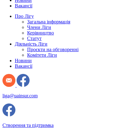
Новини
Вакансії
Про Лігу
Загальна інформація
Члени Ліги
Керівництво
Статут
Діяльність Ліги
Проєкти на обговоренні
Комітети Ліги
Новини
Вакансії
liga@uainsur.com
Створення та підтримка