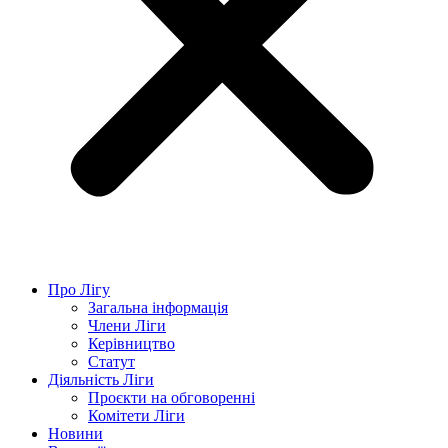
Про Лігу
Загальна інформація
Члени Ліги
Керівництво
Статут
Діяльність Ліги
Проєкти на обговоренні
Комітети Ліги
Новини