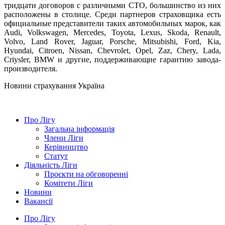
тридцати договоров с различными СТО, большинство из них
расположены в столице. Среди партнеров страховщика есть
официальные представители таких автомобильных марок, как
Audi,
Volkswagen
, Mercedes,
Toyota, Lexus, Skoda, Renault,
Volvo, Land Rover, Jaguar, Porsche, Mitsubishi, Ford, Kia,
Hyundai, Citroen, Nissan, Chevrolet, Opel, Zaz, Chery, Lada,
Criysler, BMW и другие, поддерживающие гарантию завода-
производителя.
Новини страхування
Україна
Про Лігу
Загальна інформація
Члени Ліги
Керівництво
Статут
Діяльність Ліги
Проєкти на обговоренні
Комітети Ліги
Новини
Вакансії
Про Лігу