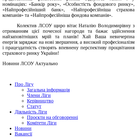
номінаціях: «Банкір року», «Особистість фондового ринку»,
«Найпрофесійніший банк», «Найпрофесійніша страхова
компанія» та «Найпрофесійніша фондова компанія».
Колектив ЛСОУ щиро вітає Наталію Володимирівну з
отриманням цієї почесної нагороди та бажає здійснення
найзаповітніших мрій та планів! Хай Ваша невичерпна
енергія заряджає на нові звершення, а високий професіоналізм
і працездатність створять впевнену перспективу процвітання
страхового ринку України!
Hовини ЛСОУ
Актуально
Про Лігу
Загальна інформація
Члени Ліги
Керівництво
Статут
Діяльність Ліги
Проєкти на обговоренні
Комітети Ліги
Новини
Вакансії