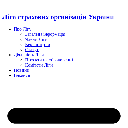
Перейти
до
вмісту
Ліга страхових організацій України
Про Лігу
Загальна інформація
Члени Ліги
Керівництво
Статут
Діяльність Ліги
Проєкти на обговоренні
Комітети Ліги
Новини
Вакансії