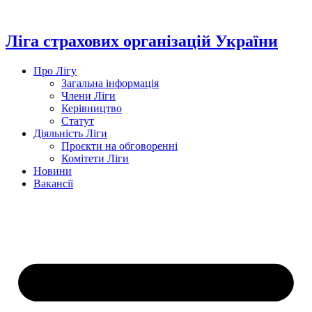
Перейти
до
вмісту
Ліга страхових організацій України
Про Лігу
Загальна інформація
Члени Ліги
Керівництво
Статут
Діяльність Ліги
Проєкти на обговоренні
Комітети Ліги
Новини
Вакансії