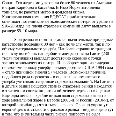
Сэнди. Его жертвами уже стали более 80 человек из Америки
и стран Карибского бассейна. В Нью-Йорке затоплены
тоннели, не работает метро и фондовая биржа.
Консалтинговая компания EQECAT приблизительно
оценивает потенциальные экономические потери от урагана в
$10–20 млрд, на плечи страховых компаний лягут выплаты в
размере $5–10 млрд.
Slon решил вспомнить самые значительные природные
катастрофы последних 30 лет – как по числу жертв, так и по
объему материального ущерба. Наиболее страшные трагедии
по числу погибших наподобие землетрясения на Гаити (230
тысяч погибших) выглядят достаточно скромно с точки
зрения экономических потерь. И наоборот: один из лидеров
по экономическому ущербу – землетрясение в США 1994 года
– стало причиной гибели 57 человек. Возможная причина
подобного рода перекосов – в оценках экономического
ущерба учитываются данные страховых компаний. На Гаити и
в других развивающихся странах страховые рынки находятся
в зачаточном состоянии, что и объясняет перекосы в оценках.
Еще одна деталь – крайне низкая доля страховых выплат в
ходе аномальной жары в Европе (2003-й) и России (2010-й), от
которой погибли десятки тысяч человек. Сложно упрекнуть
европейцев в отсталости страхового рынка – видимо, дело тут
в том, что значительная часть рисков попросту не была