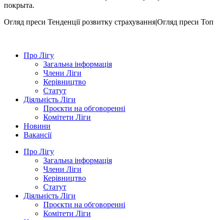
покрыта.
Огляд преси
Тенденції розвитку страхування|Огляд преси
Топ
Про Лігу
Загальна інформація
Члени Ліги
Керівництво
Статут
Діяльність Ліги
Проєкти на обговоренні
Комітети Ліги
Новини
Вакансії
Про Лігу
Загальна інформація
Члени Ліги
Керівництво
Статут
Діяльність Ліги
Проєкти на обговоренні
Комітети Ліги