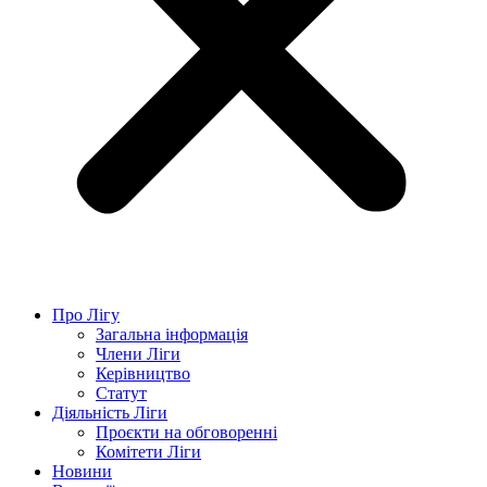
Про Лігу
Загальна інформація
Члени Ліги
Керівництво
Статут
Діяльність Ліги
Проєкти на обговоренні
Комітети Ліги
Новини