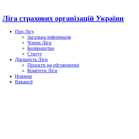
Перейти
до
вмісту
Ліга страхових організацій України
Про Лігу
Загальна інформація
Члени Ліги
Керівництво
Статут
Діяльність Ліги
Проєкти на обговоренні
Комітети Ліги
Новини
Вакансії