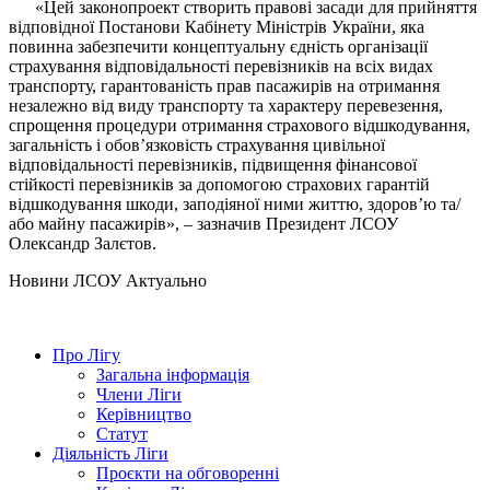
«Цей законопроект створить правові засади для прийняття
відповідної Постанови Кабінету Міністрів України, яка
повинна забезпечити концептуальну єдність організації
страхування відповідальності перевізників на всіх видах
транспорту, гарантованість прав пасажирів на отримання
незалежно від виду транспорту та характеру перевезення,
спрощення процедури отримання страхового відшкодування,
загальність і обов’язковість страхування цивільної
відповідальності перевізників, підвищення фінансової
стійкості перевізників за допомогою страхових гарантій
відшкодування шкоди, заподіяної ними життю, здоров’ю та/
або майну пасажирів», – зазначив Президент ЛСОУ
Олександр Залєтов.
Hовини ЛСОУ
Актуально
Про Лігу
Загальна інформація
Члени Ліги
Керівництво
Статут
Діяльність Ліги
Проєкти на обговоренні