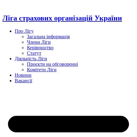
Перейти
до
вмісту
Ліга страхових організацій України
Про Лігу
Загальна інформація
Члени Ліги
Керівництво
Статут
Діяльність Ліги
Проєкти на обговоренні
Комітети Ліги
Новини
Вакансії