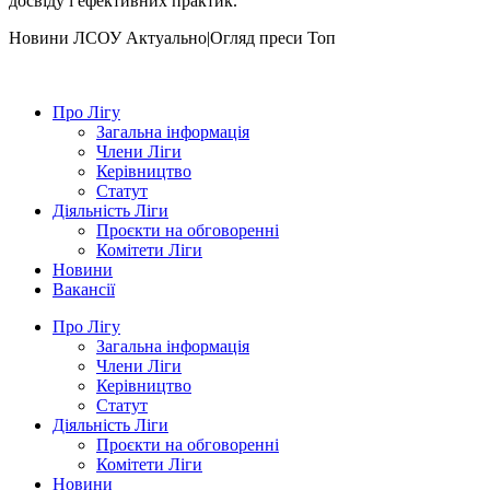
досвіду і ефективних практик.
Hовини ЛСОУ
Актуально|Огляд преси
Топ
Про Лігу
Загальна інформація
Члени Ліги
Керівництво
Статут
Діяльність Ліги
Проєкти на обговоренні
Комітети Ліги
Новини
Вакансії
Про Лігу
Загальна інформація
Члени Ліги
Керівництво
Статут
Діяльність Ліги
Проєкти на обговоренні
Комітети Ліги
Новини