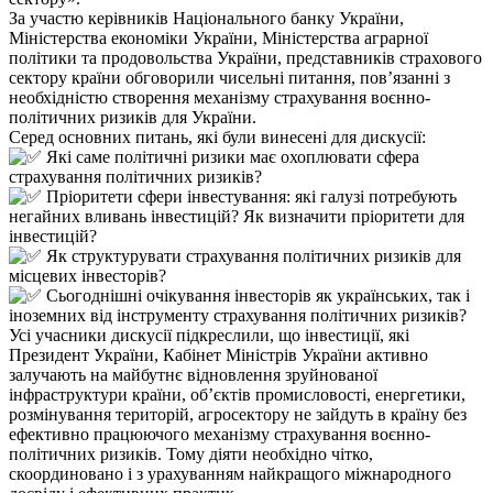
За участю керівників Національного банку України,
Міністерства економіки України, Міністерства аграрної
політики та продовольства України, представників страхового
сектору країни обговорили чисельні питання, пов’язанні з
необхідністю створення механізму страхування воєнно-
політичних ризиків для України.
Серед основних питань, які були винесені для дискусії:
Які саме політичні ризики має охоплювати сфера
страхування політичних ризиків?
Пріоритети сфери інвестування: які галузі потребують
негайних вливань інвестицій? Як визначити пріоритети для
інвестицій?
Як структурувати страхування політичних ризиків для
місцевих інвесторів?
Сьогоднішні очікування інвесторів як українських, так і
іноземних від інструменту страхування політичних ризиків?
Усі учасники дискусії підкреслили, що інвестиції, які
Президент України, Кабінет Міністрів України активно
залучають на майбутнє відновлення зруйнованої
інфраструктури країни, об’єктів промисловості, енергетики,
розмінування територій, агросектору не зайдуть в країну без
ефективно працюючого механізму страхування воєнно-
політичних ризиків. Тому діяти необхідно чітко,
скоординовано і з урахуванням найкращого міжнародного