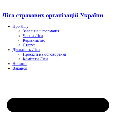
Перейти
до
вмісту
Ліга страхових організацій України
Про Лігу
Загальна інформація
Члени Ліги
Керівництво
Статут
Діяльність Ліги
Проєкти на обговоренні
Комітети Ліги
Новини
Вакансії