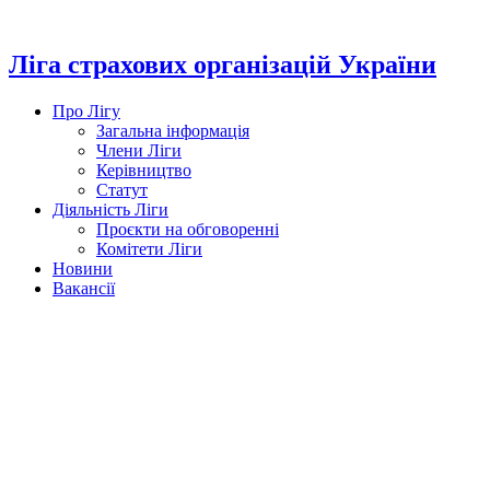
Перейти
до
вмісту
Ліга страхових організацій України
Про Лігу
Загальна інформація
Члени Ліги
Керівництво
Статут
Діяльність Ліги
Проєкти на обговоренні
Комітети Ліги
Новини
Вакансії