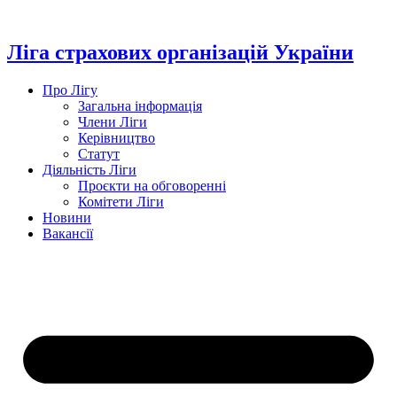
Перейти
до
вмісту
Ліга страхових організацій України
Про Лігу
Загальна інформація
Члени Ліги
Керівництво
Статут
Діяльність Ліги
Проєкти на обговоренні
Комітети Ліги
Новини
Вакансії