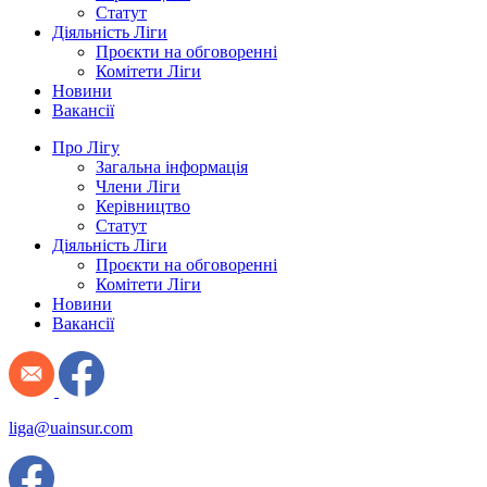
Статут
Діяльність Ліги
Проєкти на обговоренні
Комітети Ліги
Новини
Вакансії
Про Лігу
Загальна інформація
Члени Ліги
Керівництво
Статут
Діяльність Ліги
Проєкти на обговоренні
Комітети Ліги
Новини
Вакансії
liga@uainsur.com