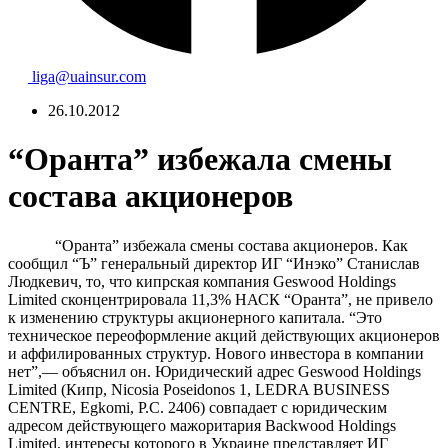
liga@uainsur.com
26.10.2012
“Оранта” избежала смены
состава акционеров
“Оранта” избежала смены состава акционеров. Как
сообщил “Ъ” генеральный директор ИГ “Инэко” Станислав
Людкевич, то, что кипрская компания Geswood Holdings
Limited сконцентрировала 11,3% НАСК “Оранта”, не привело
к изменению структуры акционерного капитала. “Это
техническое переоформление акций действующих акционеров
и аффилированных структур. Нового инвестора в компании
нет”,— объяснил он. Юридический адрес Geswood Holdings
Limited (Кипр, Nicosia Poseidonos 1, LEDRA BUSINESS
CENTRE, Egkomi, P.C. 2406) совпадает с юридическим
адресом действующего мажоритария Backwood Holdings
Limited, интересы которого в Украине представляет ИГ