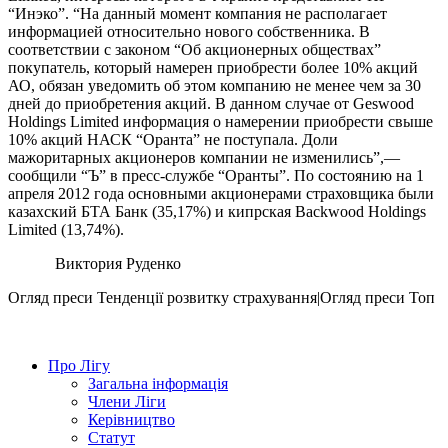
“Инэко”. “На данный момент компания не располагает
информацией относительно нового собственника. В
соответствии с законом “Об акционерных обществах”
покупатель, который намерен приобрести более 10% акций
АО, обязан уведомить об этом компанию не менее чем за 30
дней до приобретения акций. В данном случае от Geswood
Holdings Limited информация о намерении приобрести свыше
10% акций НАСК “Оранта” не поступала. Доли
мажоритарных акционеров компании не изменились”,—
сообщили “Ъ” в пресс-службе “Оранты”. По состоянию на 1
апреля 2012 года основными акционерами страховщика были
казахский БТА Банк (35,17%) и кипрская Backwood Holdings
Limited (13,74%).
Виктория Руденко
Огляд преси
Тенденції розвитку страхування|Огляд преси
Топ
Про Лігу
Загальна інформація
Члени Ліги
Керівництво
Статут