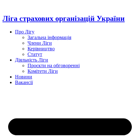
Перейти
до
вмісту
Ліга страхових організацій України
Про Лігу
Загальна інформація
Члени Ліги
Керівництво
Статут
Діяльність Ліги
Проєкти на обговоренні
Комітети Ліги
Новини
Вакансії