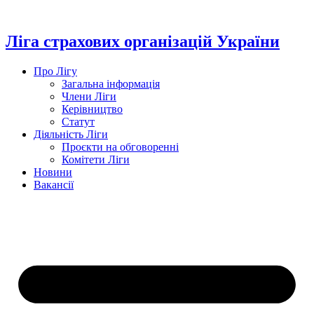
Перейти
до
вмісту
Ліга страхових організацій України
Про Лігу
Загальна інформація
Члени Ліги
Керівництво
Статут
Діяльність Ліги
Проєкти на обговоренні
Комітети Ліги
Новини
Вакансії