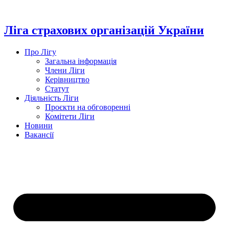
Перейти
до
вмісту
Ліга страхових організацій України
Про Лігу
Загальна інформація
Члени Ліги
Керівництво
Статут
Діяльність Ліги
Проєкти на обговоренні
Комітети Ліги
Новини
Вакансії