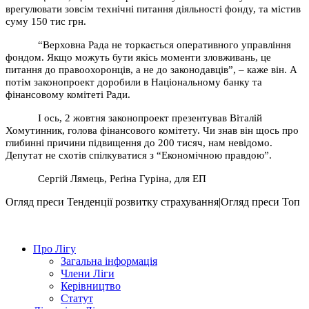
врегулювати зовсім технічні питання діяльності фонду, та містив
суму 150 тис грн.
“Верховна Рада не торкається оперативного управління
фондом. Якщо можуть бути якісь моменти зловживань, це
питання до правоохоронців, а не до законодавців”, – каже він. А
потім законопроект доробили в Національному банку та
фінансовому комітеті Ради.
І ось, 2 жовтня законопроект презентував Віталій
Хомутинник, голова фінансового комітету. Чи знав він щось про
глибинні причини підвищення до 200 тисяч, нам невідомо.
Депутат не схотів спілкуватися з “Економічною правдою”.
Сергій Лямець, Реґіна Гуріна, для ЕП
Огляд преси
Тенденції розвитку страхування|Огляд преси
Топ
Про Лігу
Загальна інформація
Члени Ліги
Керівництво
Статут