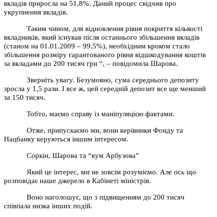
вкладів приросла на 51,8%. Даний процес свідчив про
укрупнення вкладів.
Таким чином, для відновлення рівня покриття кількості
вкладників, який існував після останнього збільшення вкладів
(станом на 01.01.2009 – 99,5%), необхідним кроком стало
збільшення розміру гарантованого рівня відшкодування коштів
за вкладами до 200 тисяч грн “, – повідомила Шарова.
Зверніть увагу. Безумовно, сума середнього депозиту
зросла у 1,5 рази. І все ж, цей середній депозит все ще менший
за 150 тисяч.
Тобто, маємо справу із маніпуляцією фактами.
Отже, припускаємо ми, вони керівники Фонду та
Нацбанку керуються іншим інтересом.
Соркін, Шарова та “кум Арбузова”
Який це інтерес, ми не зовсім розуміємо. Але ось що
розповідає наше джерело в Кабінеті міністрів.
Воно наголошує, що з підвищенням до 200 тисяч
співпала низка інших подій.