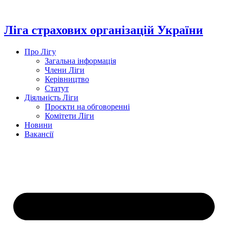
Перейти
до
вмісту
Ліга страхових організацій України
Про Лігу
Загальна інформація
Члени Ліги
Керівництво
Статут
Діяльність Ліги
Проєкти на обговоренні
Комітети Ліги
Новини
Вакансії