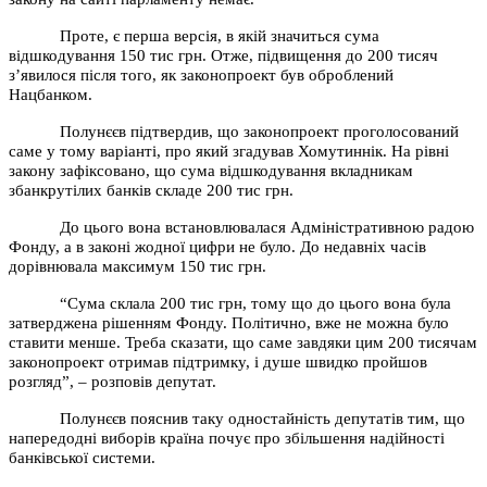
Проте, є перша версія, в якій значиться сума
відшкодування 150 тис грн. Отже, підвищення до 200 тисяч
з’явилося після того, як законопроект був оброблений
Нацбанком.
Полунєєв підтвердив, що законопроект проголосований
саме у тому варіанті, про який згадував Хомутиннік. На рівні
закону зафіксовано, що сума відшкодування вкладникам
збанкрутілих банків складе 200 тис грн.
До цього вона встановлювалася Адміністративною радою
Фонду, а в законі жодної цифри не було. До недавніх часів
дорівнювала максимум 150 тис грн.
“Сума склала 200 тис грн, тому що до цього вона була
затверджена рішенням Фонду. Політично, вже не можна було
ставити менше. Треба сказати, що саме завдяки цим 200 тисячам
законопроект отримав підтримку, і душе швидко пройшов
розгляд”, – розповів депутат.
Полунєєв пояснив таку одностайність депутатів тим, що
напередодні виборів країна почує про збільшення надійності
банківської системи.