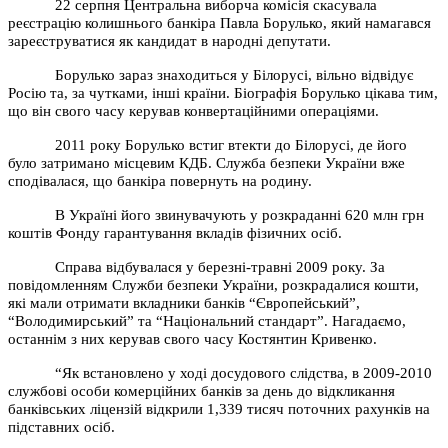
22 серпня Центральна виборча комісія скасувала
реєстрацію колишнього банкіра Павла Борулько, який намагався
зареєструватися як кандидат в народні депутати.
Борулько зараз знаходиться у Білорусі, вільно відвідує
Росію та, за чутками, інші країни. Біографія Борулько цікава тим,
що він свого часу керував конвертаційними операціями.
2011 року Борулько встиг втекти до Білорусі, де його
було затримано місцевим КДБ. Служба безпеки України вже
сподівалася, що банкіра повернуть на родину.
В Україні його звинувачують у розкраданні 620 млн грн
коштів Фонду гарантування вкладів фізичних осіб.
Справа відбувалася у березні-травні 2009 року. За
повідомленням Служби безпеки України, розкрадалися кошти,
які мали отримати вкладники банків “Європейський”,
“Володимирський” та “Національний стандарт”. Нагадаємо,
останнім з них керував свого часу Костянтин Кривенко.
“Як встановлено у ході досудового слідства, в 2009-2010
службові особи комерційних банків за день до відкликання
банківських ліцензій відкрили 1,339 тисяч поточних рахунків на
підставних осіб.