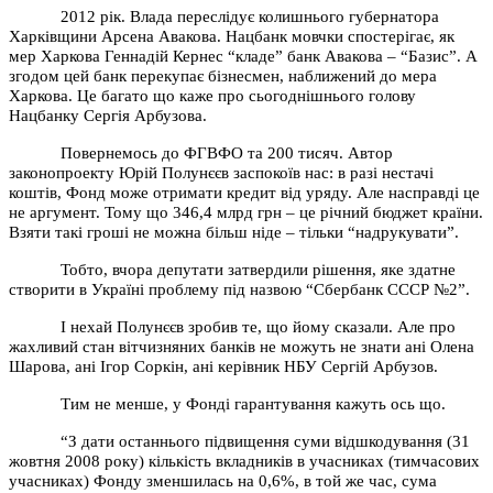
2012 рік. Влада переслідує колишнього губернатора
Харківщини Арсена Авакова. Нацбанк мовчки спостерігає, як
мер Харкова Геннадій Кернес “кладе” банк Авакова – “Базис”. А
згодом цей банк перекупає бізнесмен, наближений до мера
Харкова. Це багато що каже про сьогоднішнього голову
Нацбанку Сергія Арбузова.
Повернемось до ФГВФО та 200 тисяч. Автор
законопроекту Юрій Полунєєв заспокоїв нас: в разі нестачі
коштів, Фонд може отримати кредит від уряду. Але насправді це
не аргумент. Тому що 346,4 млрд грн – це річний бюджет країни.
Взяти такі гроші не можна більш ніде – тільки “надрукувати”.
Тобто, вчора депутати затвердили рішення, яке здатне
створити в Україні проблему під назвою “Сбербанк СССР №2”.
І нехай Полунєєв зробив те, що йому сказали. Але про
жахливий стан вітчизняних банків не можуть не знати ані Олена
Шарова, ані Ігор Соркін, ані керівник НБУ Сергій Арбузов.
Тим не менше, у Фонді гарантування кажуть ось що.
“З дати останнього підвищення суми відшкодування (31
жовтня 2008 року) кількість вкладників в учасниках (тимчасових
учасниках) Фонду зменшилась на 0,6%, в той же час, сума