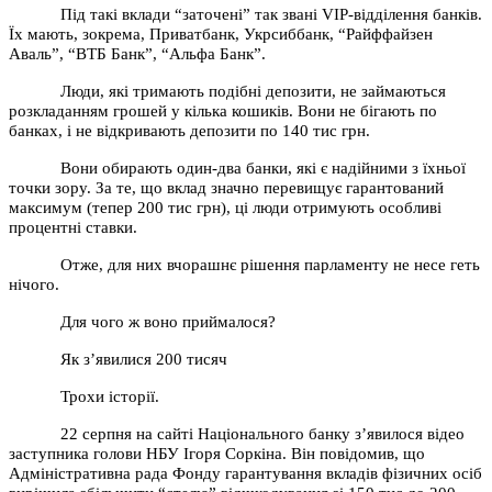
Під такі вклади “заточені” так звані VIP-відділення банків.
Їх мають, зокрема, Приватбанк, Укрсиббанк, “Райффайзен
Аваль”, “ВТБ Банк”, “Альфа Банк”.
Люди, які тримають подібні депозити, не займаються
розкладанням грошей у кілька кошиків. Вони не бігають по
банках, і не відкривають депозити по 140 тис грн.
Вони обирають один-два банки, які є надійними з їхньої
точки зору. За те, що вклад значно перевищує гарантований
максимум (тепер 200 тис грн), ці люди отримують особливі
процентні ставки.
Отже, для них вчорашнє рішення парламенту не несе геть
нічого.
Для чого ж воно приймалося?
Як з’явилися 200 тисяч
Трохи історії.
22 серпня на сайті Національного банку з’явилося відео
заступника голови НБУ Ігоря Соркіна. Він повідомив, що
Адміністративна рада Фонду гарантування вкладів фізичних осіб