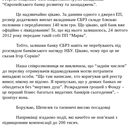
“Європейського банку розвитку та заощаджень”.
Це надзвичайно цікаво. За даними одного з джерел ЕП,
розмір додаткових виплат вкладникам ЄБРЗ складе близько
половини з передбачених 140 млн грн. Що цікаво, цей банк вже
офіційно є ліквідованим! Те, що від нього залишилось, 24 лютого
2012 року передане такій собі ПП “Марва”.
Тобто, залишки банку ЄБРЗ навіть не перебувають під
розглядом банківського нагляду НБУ. Цікаво, чому про це не
сказав Ігор Соркін?
Наша співрозмовниця не виключила, що “заднім числом”
до переліку отримувачів відшкодування могли потрапити
випадкові особи. “Що там написане, хто коригував цей реєстр
вимог, нікому не відомо. Я припускаю, що у деяких банках не
обходиться без “мертвих душ”. Розкрадення грошей з Фонду –
це перший бізнес багатьох видатних банкірів сьогодення”, –
іронізує вона.
Борулько, Шепелєв та таємничі високо посадовці
Наприкінці згадаємо події, які начебто не пов’язані з
підвищенням компенсації до 200 тисяч.