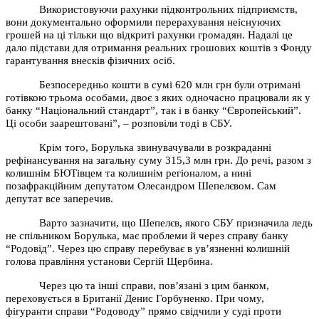
Використовуючи рахунки підконтрольних підприємств,
вони документально оформили перерахування неіснуючих
грошей на ці тільки що відкриті рахунки громадян. Надалі це
дало підстави для отримання реальних грошових коштів з Фонду
гарантування внесків фізичних осіб.
Безпосередньо кошти в сумі 620 млн грн були отримані
готівкою трьома особами, двоє з яких одночасно працювали як у
банку “Національний стандарт”, так і в банку “Європейський”.
Ці особи заарештовані”, – розповіли тоді в СБУ.
Крім того, Борулька звинувачували в розкраданні
рефінансування на загальну суму 315,3 млн грн. До речі, разом з
колишнім БЮТівцем та колишнім регіоналом, а нині
позафракційним депутатом Олесандром Шепелєвом. Сам
депутат все заперечив.
Варто зазначити, що Шепелєв, якого СБУ призначила ледь
не спільником Борулька, має проблеми й через справу банку
“Родовід”. Через цю справу перебуває в ув’язненні колишній
голова правління установи Сергій Щербина.
Через цю та інші справи, пов’язані з цим банком,
переховується в Британії Денис Горбуненко. При чому,
фігуранти справи “Родоводу” прямо свідчили у суді проти