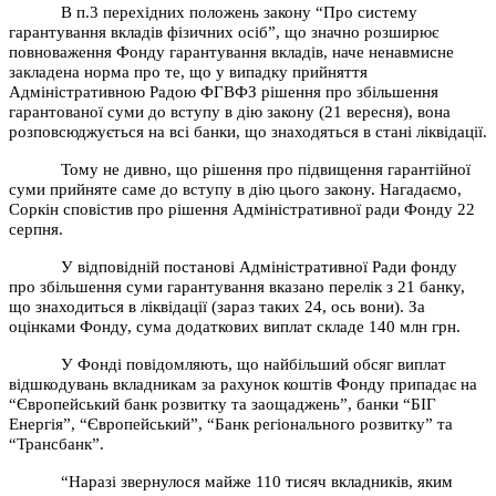
В п.3 перехідних положень закону “Про систему
гарантування вкладів фізичних осіб”, що значно розширює
повноваження Фонду гарантування вкладів, наче ненавмисне
закладена норма про те, що у випадку прийняття
Адміністративною Радою ФГВФЗ рішення про збільшення
гарантованої суми до вступу в дію закону (21 вересня), вона
розповсюджується на всі банки, що знаходяться в стані ліквідації.
Тому не дивно, що рішення про підвищення гарантійної
суми прийняте саме до вступу в дію цього закону. Нагадаємо,
Соркін сповістив про рішення Адміністративної ради Фонду 22
серпня.
У відповідній постанові Адміністративної Ради фонду
про збільшення суми гарантування вказано перелік з 21 банку,
що знаходиться в ліквідації (зараз таких 24, ось вони). За
оцінками Фонду, сума додаткових виплат складе 140 млн грн.
У Фонді повідомляють, що найбільший обсяг виплат
відшкодувань вкладникам за рахунок коштів Фонду припадає на
“Європейський банк розвитку та заощаджень”, банки “БІГ
Енергія”, “Європейський”, “Банк регіонального розвитку” та
“Трансбанк”.
“Наразі звернулося майже 110 тисяч вкладників, яким