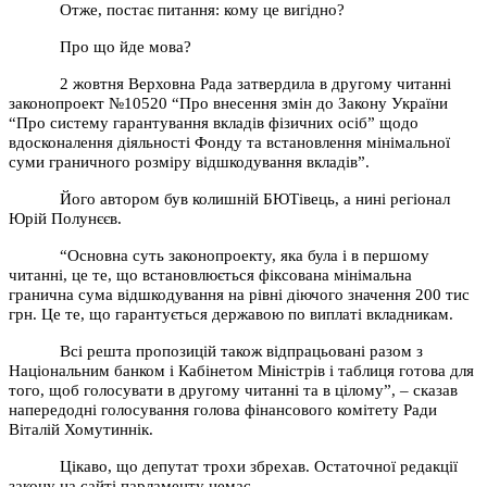
Отже, постає питання: кому це вигідно?
Про що йде мова?
2 жовтня Верховна Рада затвердила в другому читанні
законопроект №10520 “Про внесення змін до Закону України
“Про систему гарантування вкладів фізичних осіб” щодо
вдосконалення діяльності Фонду та встановлення мінімальної
суми граничного розміру відшкодування вкладів”.
Його автором був колишній БЮТівець, а нині регіонал
Юрій Полунєєв.
“Основна суть законопроекту, яка була
і в першому
читанні, це те, що встановлюється фіксована мінімальна
гранична сума відшкодування на рівні діючого значення 200 тис
грн. Це те, що гарантується державою по виплаті вкладникам.
Всі решта пропозицій також відпрацьовані разом з
Національним банком і Кабінетом Міністрів і таблиця готова для
того, щоб голосувати в другому читанні та в цілому”, – сказав
напередодні голосування голова фінансового комітету Ради
Віталій Хомутиннік.
Цікаво, що депутат трохи збрехав. Остаточної редакції
закону на сайті парламенту немає.