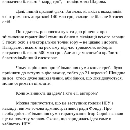
виплачено близько 4 млрд грн”, – повідомила Шарова.
Далі, інший цікавий факт. Загалом, кількість вкладників,
які отримають додаткові 140 млн грн, складе не більше 5 тисяч
осіб.
Погодьтесь, розповсюджувати дію рішення про
збільшення гарантійної суми на банки в ліквідації всього заради
5 тисяч осіб з електоральної точки зору – не цікаво і дорого.
Нагадаємо, всього на рекламу під час триваючих виборів
витрачено близько 500 млн грн. Але ж це масштаби країни та
багатомільйонний електорат.
Чому ж рішення про збільшення суми конче треба було
прийняти до вступу в дію закону, тобто до 21 вересня? Швидше
за все, хтось дуже зацікавлений, аби банки, що ліквідовуються,
могли отримати ці кошти.
Коли ж виникла ця ідея? І хто є її автором?
Можна припустити, що це заступник голови НБУ з
нагляду, він же голова адміністративної ради Фонду. Про
необхідність збільшення суми гарантування Ігор Соркін заявив
ще на початку червня. Схоже, що зародилась ідея саме в
кабінетах НБУ.