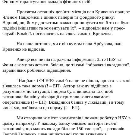
Фондом гарантування вкладів фізичних осіб.
Протягом останніх дев’яти місяців пан Кривенко працює
Членом Нацкомісії з цінних паперів та фондового ринку.
Відповідно, йому достатньо важко пропонувати які б то не були
подібні ініціативи та коментувати їх”, – відповіли нам у прес-
службі Комісії, посилаючись на слова самого Кривенка.
На наше питання, чи є він кумом пана Арбузова, пан
Кривенко не відповів.
Але це все не підтверджена інформація. Зате НБУ та
Фонд є кому захистити. Звісно, це ті самі “ображені вкладники”,
заради яких робилося підвищення.
“Нацбанк і ФГВФЗ самі б на це не пішли, просто в законі
з`явилась така норма (! – ЕП). Автор закону підійшов з
розумінням до ситуації, і норма була виписана так, щоб
вкладники банків у ліквідації отримали кошти якомога
оперативніше (! – ЕП).
Вкладники банків у ліквідації, і в тому
числі ми, лобіювали цю норму (! – ЕП).
Ми створили комітет кредиторів і почали роботу з НБУ в
цьому напрямку. У нашому банку близько півтори тисячі
вкладників, що мають вклади більше 150 тис грн”, – розповів
Георгій Тищенко, член ініціативної групи вкладників