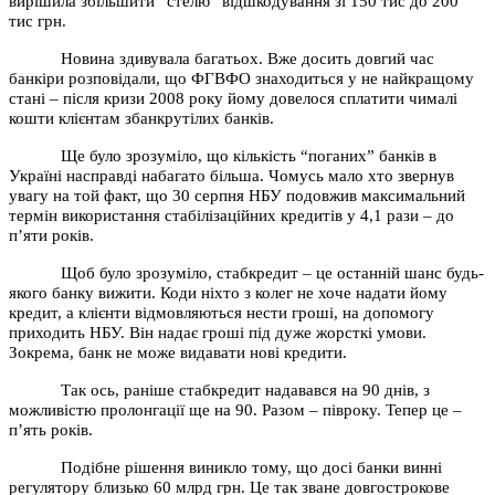
вирішила збільшити “стелю” відшкодування зі 150 тис до 200
тис грн.
Новина здивувала багатьох. Вже досить довгий час
банкіри розповідали, що ФГВФО знаходиться у не найкращому
стані – після кризи 2008 року йому довелося сплатити чималі
кошти клієнтам збанкрутілих банків.
Ще було зрозуміло, що кількість “поганих” банків в
Україні насправді набагато більша. Чомусь мало хто звернув
увагу на той факт, що 30 серпня НБУ подовжив максимальний
термін використання стабілізаційних кредитів у 4,1 рази – до
п’яти років.
Щоб було зрозуміло, стабкредит – це останній шанс будь-
якого банку вижити. Коди ніхто з колег не хоче надати йому
кредит, а клієнти відмовляються нести гроші, на допомогу
приходить НБУ. Він надає гроші під дуже жорсткі умови.
Зокрема, банк не може видавати нові кредити.
Так ось, раніше стабкредит надавався на 90 днів, з
можливістю пролонгації ще на 90. Разом – півроку. Тепер це –
п’ять років.
Подібне рішення виникло тому, що досі банки винні
регулятору близько 60 млрд грн. Це так зване довгострокове