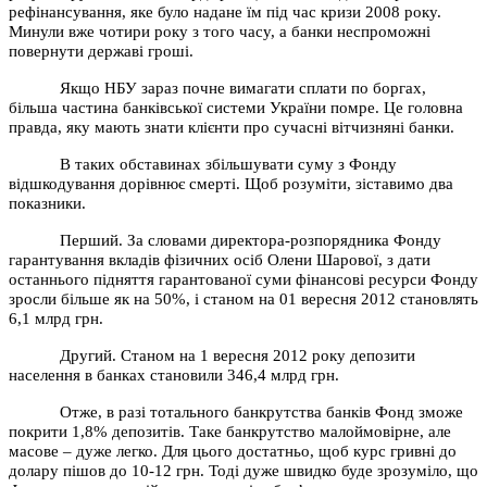
рефінансування, яке було надане їм під час кризи 2008 року.
Минули вже чотири року з того часу, а банки неспроможні
повернути державі гроші.
Якщо НБУ зараз почне вимагати сплати по боргах,
більша частина банківської системи України помре. Це головна
правда, яку мають знати клієнти про сучасні вітчизняні банки.
В таких обставинах збільшувати суму з Фонду
відшкодування дорівнює смерті. Щоб розуміти, зіставимо два
показники.
Перший. За словами директора-розпорядника Фонду
гарантування вкладів фізичних осіб Олени Шарової, з дати
останнього підняття гарантованої суми фінансові ресурси Фонду
зросли більше як на 50%, і станом на 01 вересня 2012 становлять
6,1 млрд грн.
Другий. Станом на 1 вересня 2012 року депозити
населення в банках становили 346,4 млрд грн.
Отже, в разі тотального банкрутства банків Фонд зможе
покрити 1,8% депозитів. Таке банкрутство малоймовірне, але
масове – дуже легко. Для цього достатньо, щоб курс гривні до
долару пішов до 10-12 грн. Тоді дуже швидко буде зрозуміло, що