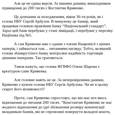
Але це не єдина версія. За іншими даними, винахідником
підвищення до 200 тисяч є Костянтин Кривенко.
Це дончанин за походженням, віком 36-ти років, як і
голова НБУ Сергій Арбузов. В минулому це банкір, який
працював головою правління банку “Національний стандарт”.
Зараз цей банк перебуває у стані ліквідації, і перебуває у переліку
Нацбанка під №5.
А сам Кривенко вже є одним з членів Нацкомісії з цінних
паперів, і займається там… питаннями нагляду. Тобто, колишній
голова збанкрутілого банку контролює надійність торговців
цінними паперами. Так трапляється.
Також кажуть, що голова ФГВФО Олена Шарова є
креатурою саме Кривенка.
Але головне навіть не це. За неперевіреними даними,
Кривенко є кумом голови НБУ Сергія Арбузова. Чи не в цьому
секрет його впливовості?
Проте, сам Кривенко спростовує, що він має хоч якесь
відношення до питання 200 тисяч. “Константин Кривенко не має
жодного відношення до ідеї збільшення розміру компенсації
вкладникам банків, які не спроможні повернути вкладені кошти,