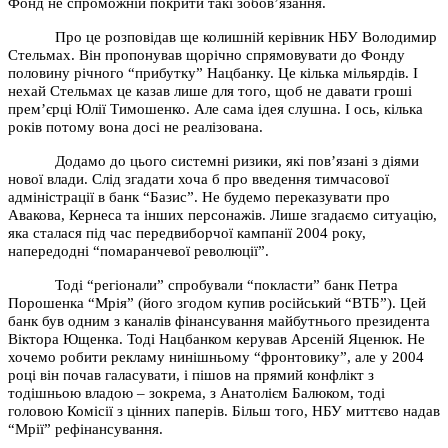
Фонд не спроможній покрити такі зобов’язання.
Про це розповідав ще колишній керівник НБУ Володимир
Стельмах. Він пропонував щорічно спрямовувати до Фонду
половину річного “прибутку” Нацбанку. Це кілька мільярдів. І
нехай Стельмах це казав лише для того, щоб не давати гроші
прем’єрці Юлії Тимошенко. Але сама ідея слушна. І ось, кілька
років потому вона досі не реалізована.
Додамо до цього системні ризики, які пов’язані з діями
нової влади. Слід згадати хоча б про введення тимчасової
адміністрації в банк “Базис”. Не будемо переказувати про
Авакова, Кернеса та інших персонажів. Лише згадаємо ситуацію,
яка сталася під час передвиборчої кампанії 2004 року,
напередодні “помаранчевої революції”.
Тоді “регіонали” спробували “покласти” банк Петра
Порошенка “Мрія” (його згодом купив російський “ВТБ”). Цей
банк був одним з каналів фінансування майбутнього президента
Віктора Ющенка. Тоді Нацбанком керував Арсеній Яценюк. Не
хочемо робити рекламу нинішньому “фронтовику”, але у 2004
році він почав галасувати, і пішов на прямий конфлікт з
тодішньою владою – зокрема, з Анатолієм Балюком, тоді
головою Комісії з цінних паперів. Більш того, НБУ миттєво надав
“Мрії” рефінансування.