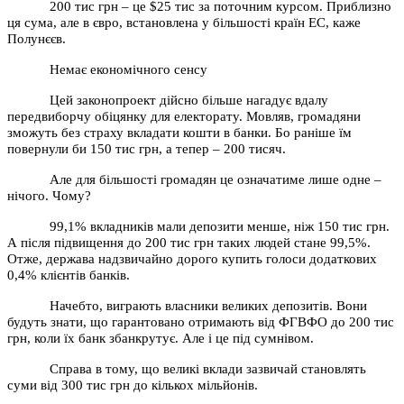
200 тис грн – це $25 тис за поточним курсом. Приблизно
ця сума, але в євро, встановлена у більшості країн ЕС, каже
Полунєєв.
Немає економічного сенсу
Цей законопроект дійсно більше нагадує вдалу
передвиборчу обіцянку для електорату. Мовляв, громадяни
зможуть без страху вкладати кошти в банки. Бо раніше їм
повернули би 150 тис грн, а тепер – 200 тисяч.
Але для більшості громадян це означатиме лише одне –
нічого. Чому?
99,1% вкладників мали депозити менше, ніж 150 тис грн.
А після підвищення до 200 тис грн таких людей стане 99,5%.
Отже, держава надзвичайно дорого купить голоси додаткових
0,4% клієнтів банків.
Начебто, виграють власники великих депозитів. Вони
будуть знати, що гарантовано отримають від ФГВФО до 200 тис
грн, коли їх банк збанкрутує. Але і це під сумнівом.
Справа в тому, що великі вклади зазвичай становлять
суми від 300 тис грн до кількох мільйонів.