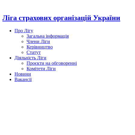
Перейти
до
вмісту
Ліга страхових організацій України
Про Лігу
Загальна інформація
Члени Ліги
Керівництво
Статут
Діяльність Ліги
Проєкти на обговоренні
Комітети Ліги
Новини
Вакансії