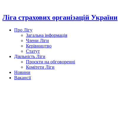
Перейти
до
вмісту
Ліга страхових організацій України
Про Лігу
Загальна інформація
Члени Ліги
Керівництво
Статут
Діяльність Ліги
Проєкти на обговоренні
Комітети Ліги
Новини
Вакансії