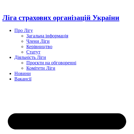
Перейти
до
вмісту
Ліга страхових організацій України
Про Лігу
Загальна інформація
Члени Ліги
Керівництво
Статут
Діяльність Ліги
Проєкти на обговоренні
Комітети Ліги
Новини
Вакансії