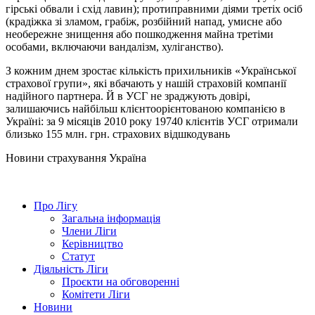
гірські обвали і схід лавин); протиправними діями третіх осіб
(крадіжка зі зламом, грабіж, розбійний напад, умисне або
необережне знищення або пошкодження майна третіми
особами, включаючи вандалізм, хуліганство).
З кожним днем зростає кількість прихильників «Української
страхової групи», які вбачають у нашій страховій компанії
надійного партнера. Й в УСГ не зраджують довірі,
залишаючись найбільш клієнтоорієнтованою компанією в
Україні: за 9 місяців 2010 року 19740 клієнтів УСГ отримали
близько 155 млн. грн. страхових відшкодувань
Новини страхування
Україна
Про Лігу
Загальна інформація
Члени Ліги
Керівництво
Статут
Діяльність Ліги
Проєкти на обговоренні
Комітети Ліги
Новини