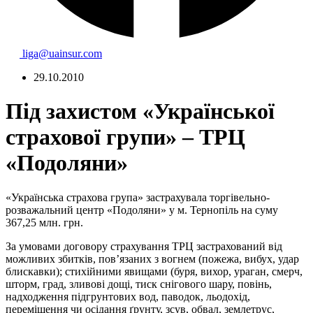
liga@uainsur.com
29.10.2010
Під захистом «Української
страхової групи» – ТРЦ
«Подоляни»
«Українська страхова група» застрахувала торгівельно-
розважальний центр «Подоляни» у м. Тернопіль на суму
367,25 млн. грн.
За умовами договору страхування ТРЦ застрахований від
можливих збитків, пов’язаних з вогнем (пожежа, вибух, удар
блискавки); стихійними явищами (буря, вихор, ураган, смерч,
шторм, град, зливові дощі, тиск снігового шару, повінь,
надходження підгрунтових вод, паводок, льодохід,
переміщення чи осідання ґрунту, зсув, обвал, землетрус,