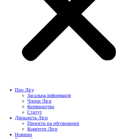
Про Лігу
Загальна інформація
Члени Ліги
Керівництво
Статут
Діяльність Ліги
Проєкти на обговоренні
Комітети Ліги
Новини