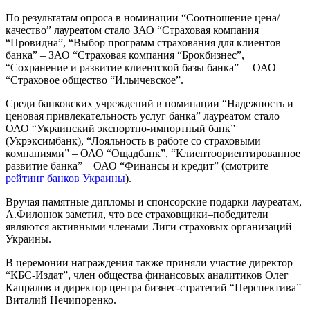
По результатам опроса в номинации “Соотношение цена/
качество” лауреатом стало ЗАО “Страховая компания
“Провидна”, “Выбор программ страхования для клиентов
банка” – ЗАО “Страховая компания “Брокбизнес”,
“Сохранение и развитие клиентской базы банка” – ОАО
“Страховое общество “Ильичевское”.
Среди банковских учреждений в номинации “Надежность и
ценовая привлекательность услуг банка” лауреатом стало
ОАО “Украинский экспортно-импортный банк”
(Укрэксимбанк), “Лояльность в работе со страховыми
компаниями” – ОАО “Ощадбанк”, “Клиентоориентированное
развитие банка” – ОАО “Финансы и кредит” (смотрите
рейтинг банков Украины
).
Вручая памятные дипломы и спонсорские подарки лауреатам,
А.Филонюк заметил, что все страховщики–победители
являются активными членами Лиги страховых организаций
Украины.
В церемонии награждения также приняли участие директор
“КБС-Издат”, член общества финансовых аналитиков Олег
Капралов и директор центра бизнес-стратегий “Перспектива”
Виталий Нечипоренко.