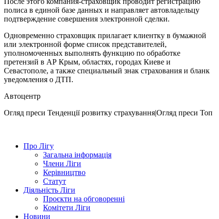
После этого компания-страховщик проводит регистрацию
полиса в единой базе данных и направляет автовладельцу
подтверждение совершения электронной сделки.
Одновременно страховщик прилагает клиентку в бумажной
или электронной форме список представителей,
уполномоченных выполнять функцию по обработке
претензий в АР Крым, областях, городах Киеве и
Севастополе, а также специальный знак страхования и бланк
уведомления о ДТП.
Автоцентр
Огляд преси
Тенденції розвитку страхування|Огляд преси
Топ
Про Лігу
Загальна інформація
Члени Ліги
Керівництво
Статут
Діяльність Ліги
Проєкти на обговоренні
Комітети Ліги
Новини