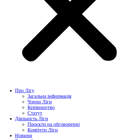
Про Лігу
Загальна інформація
Члени Ліги
Керівництво
Статут
Діяльність Ліги
Проєкти на обговоренні
Комітети Ліги
Новини