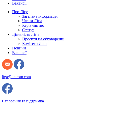
Вакансії
Про Лігу
Загальна інформація
Члени Ліги
Керівництво
Статут
Діяльність Ліги
Проєкти на обговоренні
Комітети Ліги
Новини
Вакансії
liga@uainsur.com
Створення та підтримка