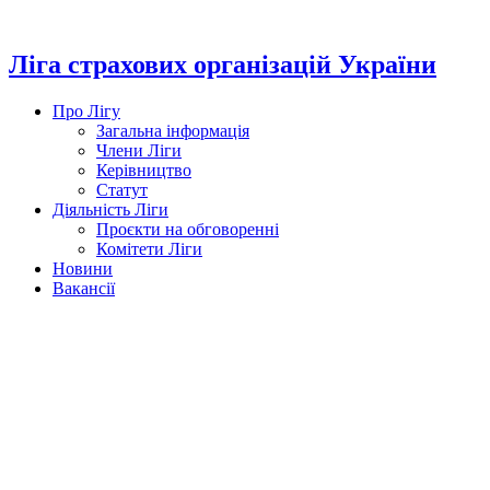
Перейти
до
вмісту
Ліга страхових організацій України
Про Лігу
Загальна інформація
Члени Ліги
Керівництво
Статут
Діяльність Ліги
Проєкти на обговоренні
Комітети Ліги
Новини
Вакансії