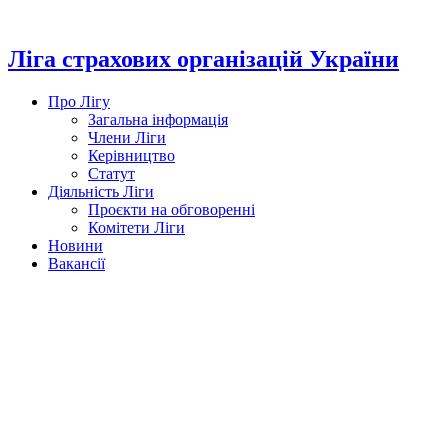
Перейти
до
вмісту
Ліга страхових організацій України
Про Лігу
Загальна інформація
Члени Ліги
Керівництво
Статут
Діяльність Ліги
Проєкти на обговоренні
Комітети Ліги
Новини
Вакансії