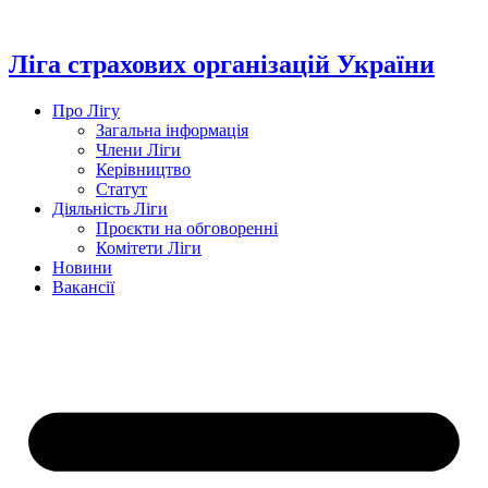
Перейти
до
вмісту
Ліга страхових організацій України
Про Лігу
Загальна інформація
Члени Ліги
Керівництво
Статут
Діяльність Ліги
Проєкти на обговоренні
Комітети Ліги
Новини
Вакансії