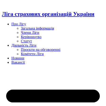
Перейти
до
вмісту
Ліга страхових організацій України
Про Лігу
Загальна інформація
Члени Ліги
Керівництво
Статут
Діяльність Ліги
Проєкти на обговоренні
Комітети Ліги
Новини
Вакансії