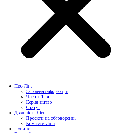
Про Лігу
Загальна інформація
Члени Ліги
Керівництво
Статут
Діяльність Ліги
Проєкти на обговоренні
Комітети Ліги
Новини