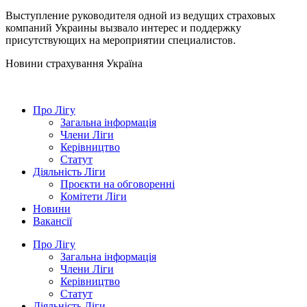
Выступление руководителя одной из ведущих страховых
компаний Украины вызвало интерес и поддержку
присутствующих на мероприятии специалистов.
Новини страхування
Україна
Про Лігу
Загальна інформація
Члени Ліги
Керівництво
Статут
Діяльність Ліги
Проєкти на обговоренні
Комітети Ліги
Новини
Вакансії
Про Лігу
Загальна інформація
Члени Ліги
Керівництво
Статут
Діяльність Ліги