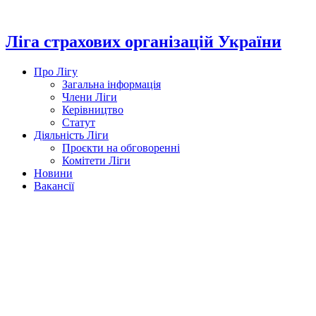
Перейти
до
вмісту
Ліга страхових організацій України
Про Лігу
Загальна інформація
Члени Ліги
Керівництво
Статут
Діяльність Ліги
Проєкти на обговоренні
Комітети Ліги
Новини
Вакансії