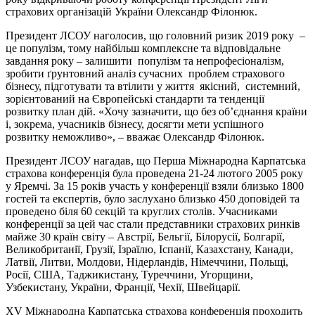
страхових організацій України Олександр Філонюк.
Президент ЛСОУ наголосив, що головний ризик 2019 року –
це популізм, тому найбільш комплексне та відповідальне
завдання року – залишити популізм та непрофесіоналізм,
зробити ґрунтовний аналіз сучасних проблем страхового
бізнесу, підготувати та втілити у життя якісний, системний,
зорієнтований на Європейські стандарти та тенденції
розвитку план дій. «Хочу зазначити, що без об’єднання країни
і, зокрема, учасників бізнесу, досягти мети успішного
розвитку неможливо», – вважає Олександр Філонюк.
Президент ЛСОУ нагадав, що Перша Міжнародна Карпатська
страхова конференція була проведена 21-24 лютого 2005 року
у Яремчі. За 15 років участь у конференції взяли близько 1800
гостей та експертів, було заслухано близько 450 доповідей та
проведено біля 60 секцій та круглих столів. Учасниками
конференції за цей час стали представники страхових ринків
майже 30 країн світу – Австрії, Бельгії, Білорусії, Болгарії,
Великобританії, Грузії, Ізраїлю, Іспанії, Казахстану, Канади,
Латвії, Литви, Молдови, Нідерландів, Німеччини, Польщі,
Росії, США, Таджикистану, Туреччини, Угорщини,
Узбекистану, України, Франції, Чехії, Швейцарії.
ХV Міжнародна Карпатська страхова конференція проходить