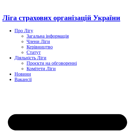
Перейти
до
вмісту
Ліга страхових організацій України
Про Лігу
Загальна інформація
Члени Ліги
Керівництво
Статут
Діяльність Ліги
Проєкти на обговоренні
Комітети Ліги
Новини
Вакансії