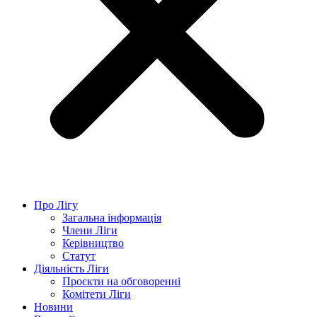
Про Лігу
Загальна інформація
Члени Ліги
Керівництво
Статут
Діяльність Ліги
Проєкти на обговоренні
Комітети Ліги
Новини