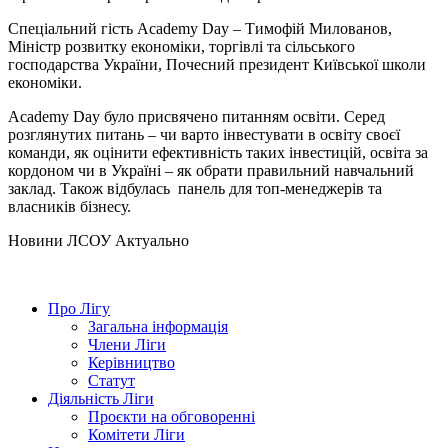
Спеціальний гість Academy Day – Тимофій Милованов,
Міністр розвитку економіки, торгівлі та сільського
господарства України, Почесний президент Київської школи
економіки.
Academy Day було присвячено питанням освіти. Серед
розглянутих питань – чи варто інвестувати в освіту своєї
команди, як оцінити ефективність таких інвестицій, освіта за
кордоном чи в Україні – як обрати правильний навчальний
заклад. Також відбулась панель для топ-менеджерів та
власників бізнесу.
Hовини ЛСОУ
Актуально
Про Лігу
Загальна інформація
Члени Ліги
Керівництво
Статут
Діяльність Ліги
Проєкти на обговоренні
Комітети Ліги