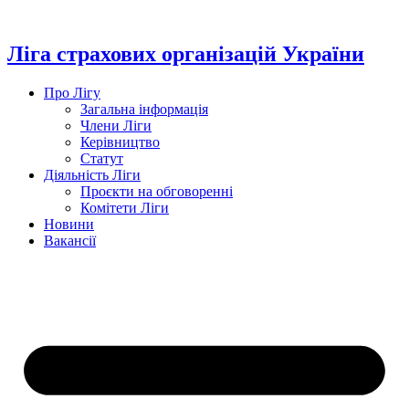
Перейти
до
вмісту
Ліга страхових організацій України
Про Лігу
Загальна інформація
Члени Ліги
Керівництво
Статут
Діяльність Ліги
Проєкти на обговоренні
Комітети Ліги
Новини
Вакансії