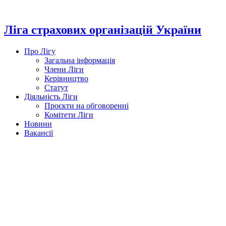
Перейти
до
вмісту
Ліга страхових організацій України
Про Лігу
Загальна інформація
Члени Ліги
Керівництво
Статут
Діяльність Ліги
Проєкти на обговоренні
Комітети Ліги
Новини
Вакансії