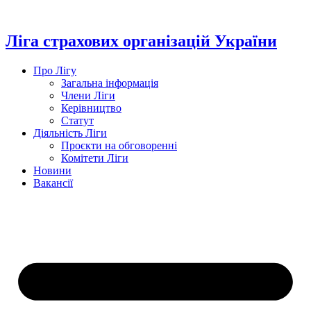
Перейти
до
вмісту
Ліга страхових організацій України
Про Лігу
Загальна інформація
Члени Ліги
Керівництво
Статут
Діяльність Ліги
Проєкти на обговоренні
Комітети Ліги
Новини
Вакансії