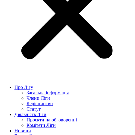
Про Лігу
Загальна інформація
Члени Ліги
Керівництво
Статут
Діяльність Ліги
Проєкти на обговоренні
Комітети Ліги
Новини