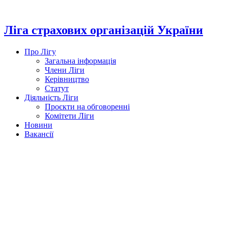
Перейти
до
вмісту
Ліга страхових організацій України
Про Лігу
Загальна інформація
Члени Ліги
Керівництво
Статут
Діяльність Ліги
Проєкти на обговоренні
Комітети Ліги
Новини
Вакансії