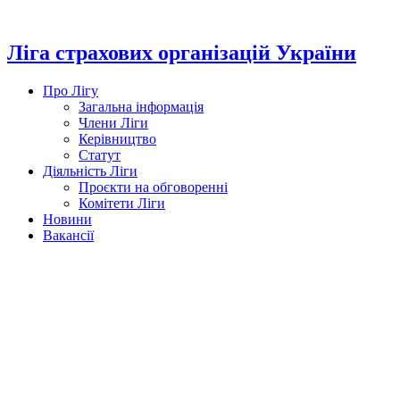
Перейти
до
вмісту
Ліга страхових організацій України
Про Лігу
Загальна інформація
Члени Ліги
Керівництво
Статут
Діяльність Ліги
Проєкти на обговоренні
Комітети Ліги
Новини
Вакансії